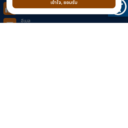
เข้าใจ, ยอมรับ
โทรสาร
05 - 6241 - 457 , 02-354-6668-78 ต่อ 51614
อีเมล
doh0961@doh.go.th
ติดตามเราได้ที่
จำนวนผู้เข้าชมเว็บไซต์
527