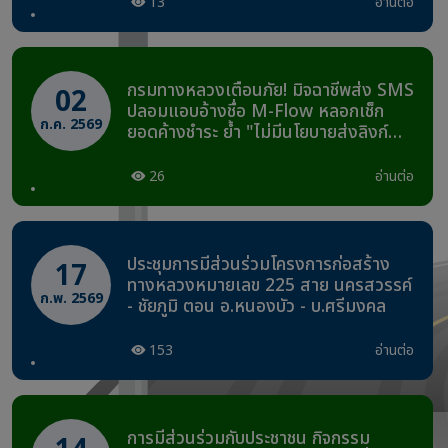
ตอนตาคลี – หนองหลวง ช่วง กม.4+000
13
อ่านต่อ
– กม.6+000 อำเภอตาคลี จังหวัด
นครสวรรค์
กรมทางหลวงเตือนภัย! มิจฉาชีพส่ง SMS
02
ปลอมแอบอ้างชื่อ M-Flow หลอกเช็ก
ก.ค. 2569
ยอดค้างชำระ ย้ำ "ไม่มีนโยบายส่งลิงก์
ผ่าน SMS" ให้กดชำระเงินหรือกรอก
ข้อมูลส่วนตัว
26
อ่านต่อ
ประชุมการมีส่วนร่วมโครงการก่อสร้าง
17
ทางหลวงหมายเลข 225 สาย นครสวรรค์
ก.พ. 2569
- ชัยภูมิ ตอน อ.หนองบัว - บ.ศรีมงคล
153
อ่านต่อ
การมีส่วนร่วมกับประชาชน กิจกรรม