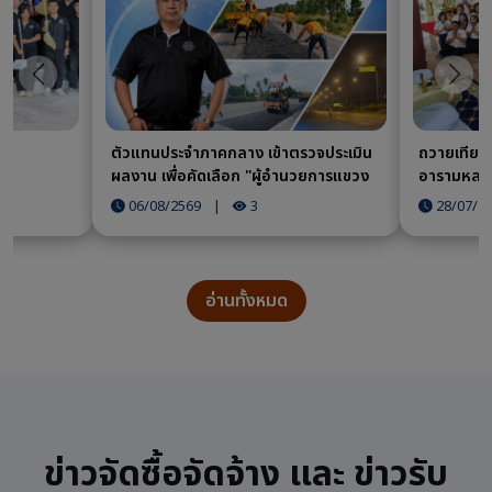
ก่อนหน้า
ถัดไป
ตัวแทนประจำภาคกลาง เข้าตรวจประเมิน
ถวายเทียน
ผลงาน เพื่อคัดเลือก "ผู้อำนวยการแขวง
อารามหลว
ทางหลวงดีเด่น ประจำปี 2569"
06/08/2569
|
3
28/07/2
อ่านทั้งหมด
ข่าวจัดซื้อจัดจ้าง และ ข่าวรับ